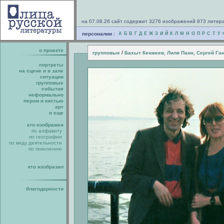
на 07.08.26 сайт содержит 3276 изображений 873 литер
персоналии :
А
Б
В
Г
Д
Е
Ж
З
И
Й
К
Л
М
Н
О
П
Р
С
Т
У
о проекте
/
групповые
Бахыт Кенжеев, Лиля Панн, Сергей Га
портреты
на сцене и в зале
ситуации
групповые
события
неформально
пером и кистью
арт
и еще
кто изображен
по алфавиту
по географии
по виду деятельности
по поколению
кто изобразил
благодарности