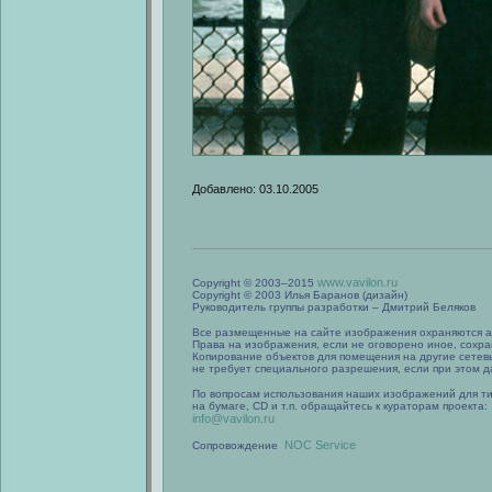
Добавлено: 03.10.2005
www.vavilon.ru
Copyright © 2003–2015
Copyright © 2003 Илья Баранов (дизайн)
Руководитель группы разработки – Дмитрий Беляков
Все размещенные на сайте изображения охраняются а
Права на изображения, если не оговорено иное, сохра
Копирование объектов для помещения на другие сетев
не требует специального разрешения, если при этом да
По вопросам использования наших изображений для т
на бумаге, CD и т.п. обращайтесь к кураторам проекта:
info@vavilon.ru
NOC Service
Сопровождение