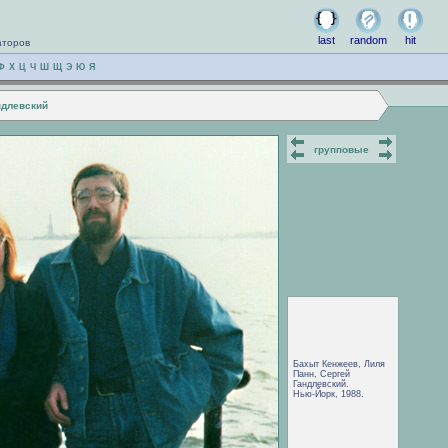
last
random
hit
аторов
Ф
Х
Ц
Ч
Ш
Щ
Э
Ю
Я
ндлевский
групповые
Бахыт Кенжеев, Лиля
Панн, Сергей
Гандлевский.
Нью-Йорк, 1988.