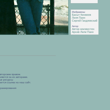
Изображены:
Бахыт Кенжеев
Лиля Панн
Сергей Гандлевский
Автор:
Автор неизвестен
Архив Лили Панн
вторским правом.
няются за их авторами.
ые ресурсы
ется ссылка на наш сайт.
иражирования