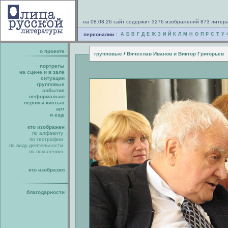
на 08.08.26 сайт содержит 3276 изображений 873 литер
персоналии :
А
Б
В
Г
Д
Е
Ж
З
И
Й
К
Л
М
Н
О
П
Р
С
Т
У
о проекте
/
групповые
Вячеслав Иванов и Виктор Григорьев
портреты
на сцене и в зале
ситуации
групповые
события
неформально
пером и кистью
арт
и еще
кто изображен
по алфавиту
по географии
по виду деятельности
по поколению
кто изобразил
благодарности