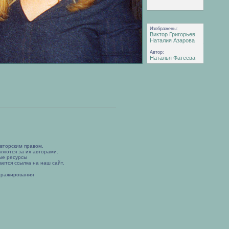
Изображены:
Виктор Григорьев
Наталия Азарова
Автор:
Наталья Фатеева
вторским правом.
няются за их авторами.
ые ресурсы
ется ссылка на наш сайт.
иражирования