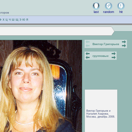
last
random
hit
аторов
Ф
Х
Ц
Ч
Ш
Щ
Э
Ю
Я
Виктор Григорьев
групповые
Виктор Григорьев и
Наталия Азарова.
Москва, декабрь 2006.