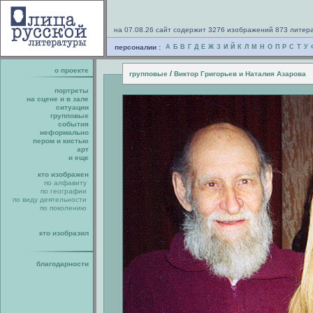
на 07.08.26 сайт содержит 3276 изображений 873 литер
персоналии :
А
Б
В
Г
Д
Е
Ж
З
И
Й
К
Л
М
Н
О
П
Р
С
Т
У
о проекте
/
групповые
Виктор Григорьев и Наталия Азарова
портреты
на сцене и в зале
ситуации
групповые
события
неформально
пером и кистью
арт
и еще
кто изображен
по алфавиту
по географии
по виду деятельности
по поколению
кто изобразил
благодарности