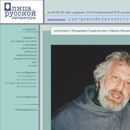
на 09.08.26 сайт содержит 3276 изображений 873 литер
персоналии :
А
Б
В
Г
Д
Е
Ж
З
И
Й
К
Л
М
Н
О
П
Р
С
Т
У
о проекте
/
групповые
Владимир Гандельсман и Ирина Маши
портреты
на сцене и в зале
ситуации
групповые
события
неформально
пером и кистью
арт
и еще
кто изображен
по алфавиту
по географии
по виду деятельности
по поколению
кто изобразил
благодарности