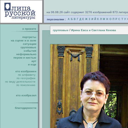
на 06.08.26 сайт содержит 3276 изображений 873 литер
персоналии :
А
Б
В
Г
Д
Е
Ж
З
И
Й
К
Л
М
Н
О
П
Р
С
Т
У
о проекте
/
групповые
Ирина Евса и Светлана Кекова
портреты
на сцене и в зале
ситуации
групповые
события
неформально
пером и кистью
арт
и еще
кто изображен
по алфавиту
по географии
по виду деятельности
по поколению
кто изобразил
благодарности