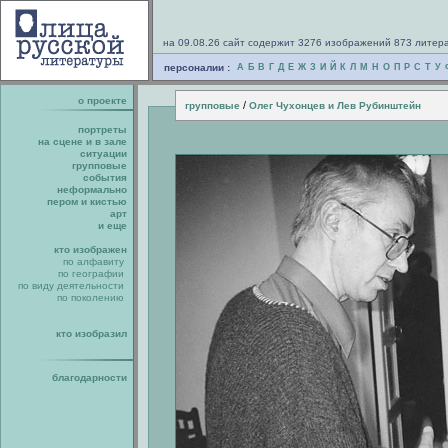
на 09.08.26 сайт содержит 3276 изображений 873 литер
персоналии :
А
Б
В
Г
Д
Е
Ж
З
И
Й
К
Л
М
Н
О
П
Р
С
Т
У
о проекте
/
групповые
Олег Чухонцев и Лев Рубинштейн
портреты
на сцене и в зале
ситуации
групповые
события
неформально
пером и кистью
арт
и еще
кто изображен
по алфавиту
по географии
по виду деятельности
по поколению
кто изобразил
благодарности