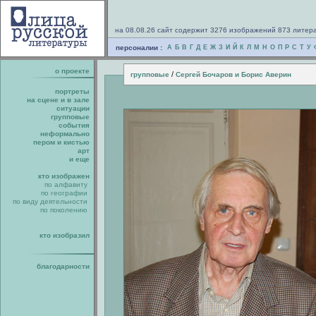
на 08.08.26 сайт содержит 3276 изображений 873 литер
персоналии :
А
Б
В
Г
Д
Е
Ж
З
И
Й
К
Л
М
Н
О
П
Р
С
Т
У
о проекте
/
групповые
Сергей Бочаров и Борис Аверин
портреты
на сцене и в зале
ситуации
групповые
события
неформально
пером и кистью
арт
и еще
кто изображен
по алфавиту
по географии
по виду деятельности
по поколению
кто изобразил
благодарности