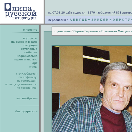
на 07.08.26 сайт содержит 3276 изображений 873 литер
персоналии :
А
Б
В
Г
Д
Е
Ж
З
И
Й
К
Л
М
Н
О
П
Р
С
Т
У
о проекте
/
групповые
Сергей Бирюков и Елизавета Мнацака
портреты
на сцене и в зале
ситуации
групповые
события
неформально
пером и кистью
арт
и еще
кто изображен
по алфавиту
по географии
по виду деятельности
по поколению
кто изобразил
благодарности