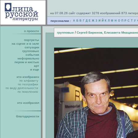
на 07.08.26 сайт содержит 3276 изображений 873 литер
персоналии :
А
Б
В
Г
Д
Е
Ж
З
И
Й
К
Л
М
Н
О
П
Р
С
Т
У
о проекте
/
групповые
Сергей Бирюков, Елизавета Мнацакан
портреты
на сцене и в зале
ситуации
групповые
события
неформально
пером и кистью
арт
и еще
кто изображен
по алфавиту
по географии
по виду деятельности
по поколению
кто изобразил
благодарности