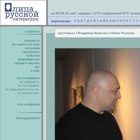
на 09.08.26 сайт содержит 3276 изображений 873 литер
персоналии :
А
Б
В
Г
Д
Е
Ж
З
И
Й
К
Л
М
Н
О
П
Р
С
Т
У
о проекте
/
групповые
Владимир Березин и Юлия Рахаева
портреты
на сцене и в зале
ситуации
групповые
события
неформально
пером и кистью
арт
и еще
кто изображен
по алфавиту
по географии
по виду деятельности
по поколению
кто изобразил
благодарности