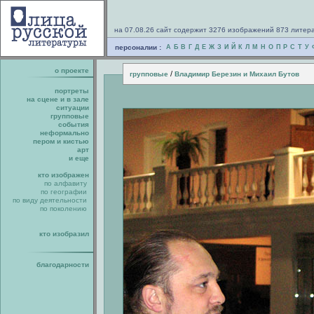
на 07.08.26 сайт содержит 3276 изображений 873 литер
персоналии :
А
Б
В
Г
Д
Е
Ж
З
И
Й
К
Л
М
Н
О
П
Р
С
Т
У
о проекте
/
групповые
Владимир Березин и Михаил Бутов
портреты
на сцене и в зале
ситуации
групповые
события
неформально
пером и кистью
арт
и еще
кто изображен
по алфавиту
по географии
по виду деятельности
по поколению
кто изобразил
благодарности