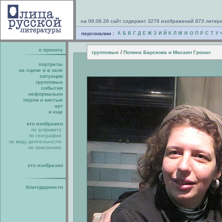
на 08.08.26 сайт содержит 3276 изображений 873 литер
персоналии :
А
Б
В
Г
Д
Е
Ж
З
И
Й
К
Л
М
Н
О
П
Р
С
Т
У
о проекте
/
групповые
Полина Барскова и Михаил Гронас
портреты
на сцене и в зале
ситуации
групповые
события
неформально
пером и кистью
арт
и еще
кто изображен
по алфавиту
по географии
по виду деятельности
по поколению
кто изобразил
благодарности