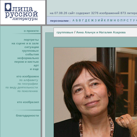
на 07.08.26 сайт содержит 3276 изображений 873 литер
персоналии :
А
Б
В
Г
Д
Е
Ж
З
И
Й
К
Л
М
Н
О
П
Р
С
Т
У
о проекте
/
групповые
Анна Альчук и Наталия Азарова
портреты
на сцене и в зале
ситуации
групповые
события
неформально
пером и кистью
арт
и еще
кто изображен
по алфавиту
по географии
по виду деятельности
по поколению
кто изобразил
благодарности