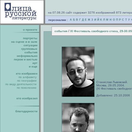
на 07.08.26 сайт содержит 3276 изображений 873 литер
персоналии :
А
Б
В
Г
Д
Е
Ж
З
И
Й
К
Л
М
Н
О
П
Р
С
Т
У
о проекте
/
события
XI Фестиваль свободного стиха, 29-30.0
портреты
на сцене и в зале
ситуации
групповые
события
неформально
пером и кистью
арт
и еще
кто изображен
по алфавиту
по географии
Станислав Львовский.
по виду деятельности
Москва, 29.05.2004.
по поколению
(XI Фестиваль свободног
Добавлено: 25.10.2006
кто изобразил
благодарности