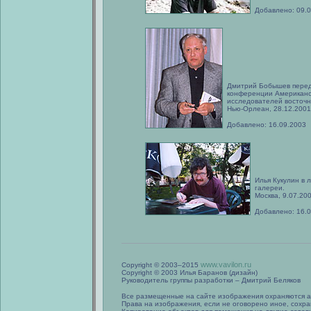
Добавлено: 09.
Дмитрий Бобышев перед
конференции Американс
исследователей восточн
Нью-Орлеан, 28.12.2001
Добавлено: 16.09.2003
Илья Кукулин в 
галереи.
Москва, 9.07.200
Добавлено: 16.
www.vavilon.ru
Copyright © 2003–2015
Copyright © 2003 Илья Баранов (дизайн)
Руководитель группы разработки – Дмитрий Беляков
Все размещенные на сайте изображения охраняются а
Права на изображения, если не оговорено иное, сохра