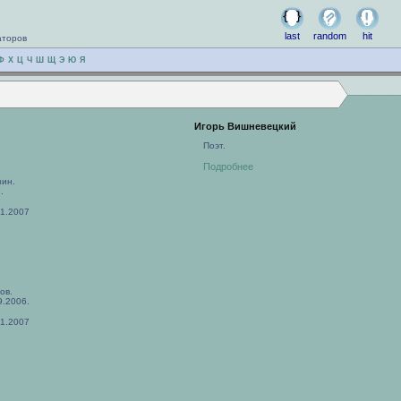
last
random
hit
аторов
Ф
Х
Ц
Ч
Ш
Щ
Э
Ю
Я
Игорь Вишневецкий
Поэт.
Подробнее
ин.
.
01.2007
ов.
9.2006.
01.2007