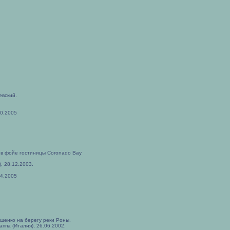
евский.
10.2005
 в фойе гостиницы Coronado Bay
, 28.12.2003.
04.2005
шенко на берегу реки Роны.
аппа (Италия), 26.06.2002.