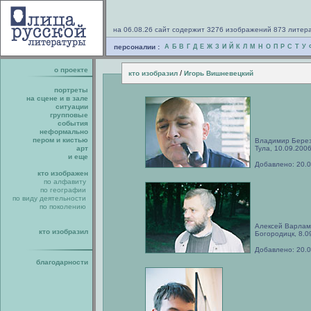
на 06.08.26 сайт содержит 3276 изображений 873 литер
персоналии :
А
Б
В
Г
Д
Е
Ж
З
И
Й
К
Л
М
Н
О
П
Р
С
Т
У
о проекте
/
кто изобразил
Игорь Вишневецкий
портреты
на сцене и в зале
ситуации
групповые
события
неформально
пером и кистью
Владимир Берез
арт
Тула, 10.09.2006
и еще
Добавлено: 20.
кто изображен
по алфавиту
по географии
по виду деятельности
по поколению
Алексей Варлам
кто изобразил
Богородицк, 8.0
Добавлено: 20.
благодарности