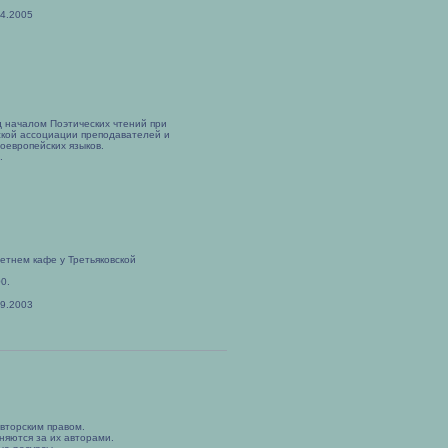
04.2005
 началом Поэтических чтений при
кой ассоциации преподавателей и
оевропейских языков.
.
летнем кафе у Третьяковской
0.
09.2003
вторским правом.
няются за их авторами.