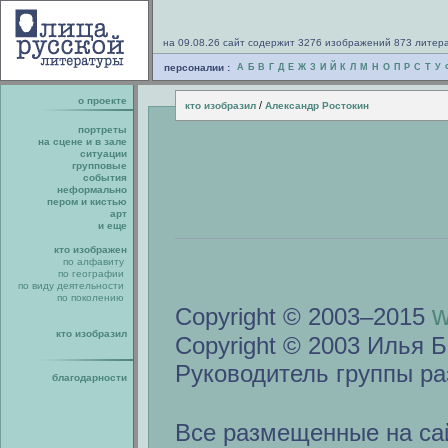
на 09.08.26 сайт содержит 3276 изображений 873 литер
персоналии :
А
Б
В
Г
Д
Е
Ж
З
И
Й
К
Л
М
Н
О
П
Р
С
Т
У
о проекте
/
кто изобразил
Александр Ростокин
портреты
на сцене и в зале
ситуации
групповые
события
неформально
пером и кистью
арт
и еще
кто изображен
по алфавиту
по географии
по виду деятельности
по поколению
w
Copyright © 2003–2015
кто изобразил
Copyright © 2003 Илья Б
Руководитель группы ра
благодарности
Все размещенные на са