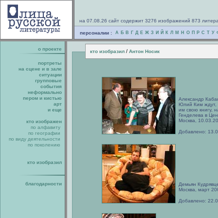
на 07.08.26 сайт содержит 3276 изображений 873 литер
персоналии :
А
Б
В
Г
Д
Е
Ж
З
И
Й
К
Л
М
Н
О
П
Р
С
Т
У
о проекте
/
кто изобразил
Антон Носик
портреты
на сцене и в зале
ситуации
групповые
события
неформально
пером и кистью
Александр Кабак
арт
Юлий Ким ждут,
и еще
им свою книгу, 
Генделева в Це
Москва, 10.03.2
кто изображен
по алфавиту
Добавлено: 13.
по географии
по виду деятельности
по поколению
кто изобразил
благодарности
Демьян Кудрявц
Москва, март 20
Добавлено: 22.