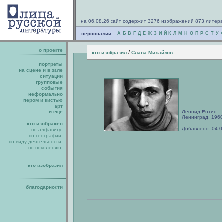
на 06.08.26 сайт содержит 3276 изображений 873 литер
персоналии :
А
Б
В
Г
Д
Е
Ж
З
И
Й
К
Л
М
Н
О
П
Р
С
Т
У
о проекте
/
кто изобразил
Слава Михайлов
портреты
на сцене и в зале
ситуации
групповые
события
неформально
пером и кистью
арт
и еще
Леонид Ентин.
Ленинград, 1960-
кто изображен
Добавлено: 04.
по алфавиту
по географии
по виду деятельности
по поколению
кто изобразил
благодарности