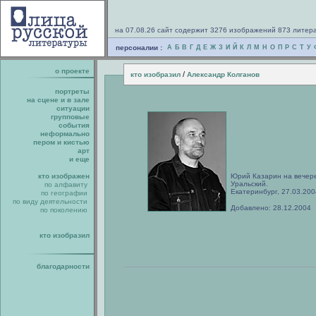
на 07.08.26 сайт содержит 3276 изображений 873 литер
персоналии :
А
Б
В
Г
Д
Е
Ж
З
И
Й
К
Л
М
Н
О
П
Р
С
Т
У
о проекте
/
кто изобразил
Александр Колганов
портреты
на сцене и в зале
ситуации
групповые
события
неформально
пером и кистью
арт
и еще
кто изображен
Юрий Казарин на вечере
Уральский.
по алфавиту
Екатеринбург, 27.03.200
по географии
по виду деятельности
Добавлено: 28.12.2004
по поколению
кто изобразил
благодарности