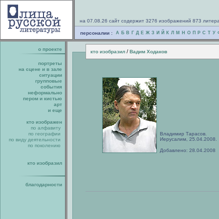
на 07.08.26 сайт содержит 3276 изображений 873 литер
персоналии :
А
Б
В
Г
Д
Е
Ж
З
И
Й
К
Л
М
Н
О
П
Р
С
Т
У
о проекте
/
кто изобразил
Вадим Ходаков
портреты
на сцене и в зале
ситуации
групповые
события
неформально
пером и кистью
арт
и еще
кто изображен
по алфавиту
по географии
Владимир Тарасов.
Иерусалим, 25.04.2008.
по виду деятельности
по поколению
Добавлено: 28.04.2008
кто изобразил
благодарности