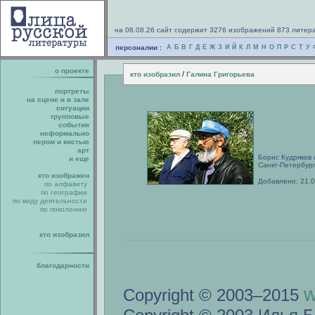
на 08.08.26 сайт содержит 3276 изображений 873 литер
персоналии :
А
Б
В
Г
Д
Е
Ж
З
И
Й
К
Л
М
Н
О
П
Р
С
Т
У
о проекте
/
кто изобразил
Галина Григорьева
портреты
на сцене и в зале
ситуации
групповые
события
неформально
пером и кистью
арт
Борис Кудряков 
и еще
Санкт-Петербург,
кто изображен
Добавлено: 21.
по алфавиту
по географии
по виду деятельности
по поколению
кто изобразил
благодарности
w
Copyright © 2003–2015