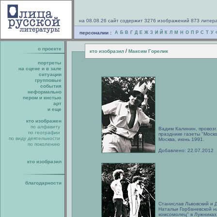
на 08.08.26 сайт содержит 3276 изображений 873 литер
персоналии :
А
Б
В
Г
Д
Е
Ж
З
И
Й
К
Л
М
Н
О
П
Р
С
Т
У
о проекте
/
кто изобразил
Максим Горелик
портреты
на сцене и в зале
ситуации
групповые
события
неформально
пером и кистью
арт
и еще
кто изображен
по алфавиту
Вадим Калинин, провоз
по географии
празднике газеты "Моск
по виду деятельности
Москва, июнь 1991.
по поколению
Добавлено: 22.07.2012
кто изобразил
благодарности
Станислав Львовский и 
Натальи Горбаневской н
комсомолец" в Лужниках