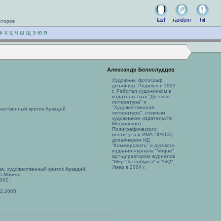
last
random
hit
аторов
Ф
Х
Ц
Ч
Ш
Щ
Э
Ю
Я
Александр Белослудцев
Художник, фотограф,
дизайнер. Родился в 1961
г. Работал художником в
издательствах "Детская
литература" и
"Художественная
жественный критик Аркадий
литература", главным
.
художником издательств
Московского
Полиграфического
института и ИМА-ПРЕСС,
дизайнером ИД
"Коммерсантъ" и русского
издания журнала "Vogue",
арт-директором журналов
"Мир Петербурга" и "GQ".
Умер в 2004 г.
а, художественный критик Аркадий
б Морев.
002.
12.2005