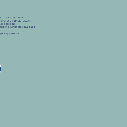
вторским правом.
няются за их авторами.
ые ресурсы
ется ссылка на наш сайт.
иражирования