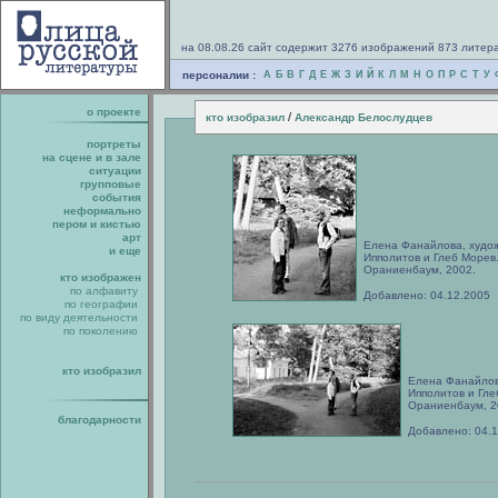
на 08.08.26 сайт содержит 3276 изображений 873 литер
персоналии :
А
Б
В
Г
Д
Е
Ж
З
И
Й
К
Л
М
Н
О
П
Р
С
Т
У
о проекте
/
кто изобразил
Александр Белослудцев
портреты
на сцене и в зале
ситуации
групповые
события
неформально
пером и кистью
арт
Елена Фанайлова, худо
и еще
Ипполитов и Глеб Морев
Ораниенбаум, 2002.
кто изображен
по алфавиту
Добавлено: 04.12.2005
по географии
по виду деятельности
по поколению
кто изобразил
Елена Фанайлов
Ипполитов и Гле
Ораниенбаум, 2
благодарности
Добавлено: 04.