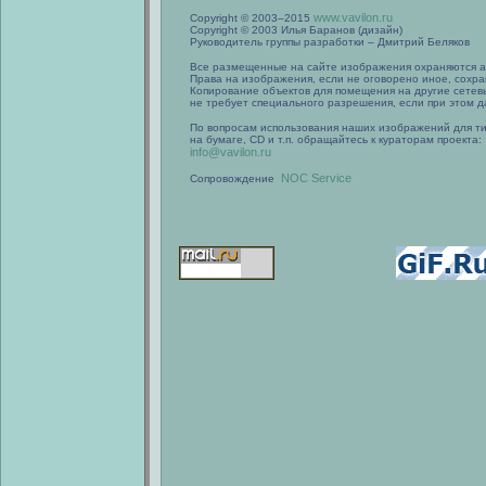
www.vavilon.ru
Copyright © 2003–2015
Copyright © 2003 Илья Баранов (дизайн)
Руководитель группы разработки – Дмитрий Беляков
Все размещенные на сайте изображения охраняются а
Права на изображения, если не оговорено иное, сохра
Копирование объектов для помещения на другие сетев
не требует специального разрешения, если при этом да
По вопросам использования наших изображений для т
на бумаге, CD и т.п. обращайтесь к кураторам проекта:
info@vavilon.ru
NOC Service
Сопровождение